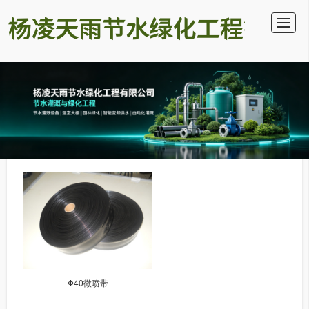
首页
公司介绍
产品中心
灌溉过滤
微灌设备
滴灌设备
大田喷灌
联系我们
Φ40微喷带