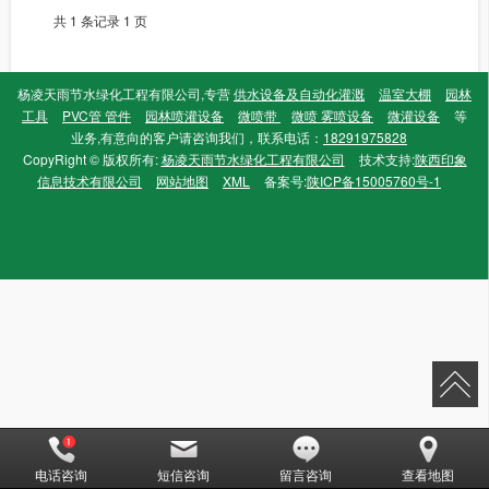
共 1 条记录 1 页
杨凌天雨节水绿化工程有限公司,专营
供水设备及自动化灌溉
温室大棚
园林
工具
PVC管 管件
园林喷灌设备
微喷带
微喷 雾喷设备
微灌设备
等
业务,有意向的客户请咨询我们，联系电话：
18291975828
CopyRight © 版权所有:
杨凌天雨节水绿化工程有限公司
技术支持:
陕西印象
信息技术有限公司
网站地图
XML
备案号:
陕ICP备15005760号-1
电话咨询
短信咨询
留言咨询
查看地图